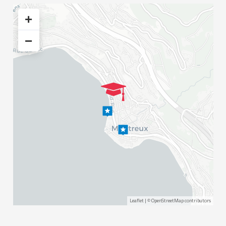
+
−
Leaflet
| ©
OpenStreetMap
contributors