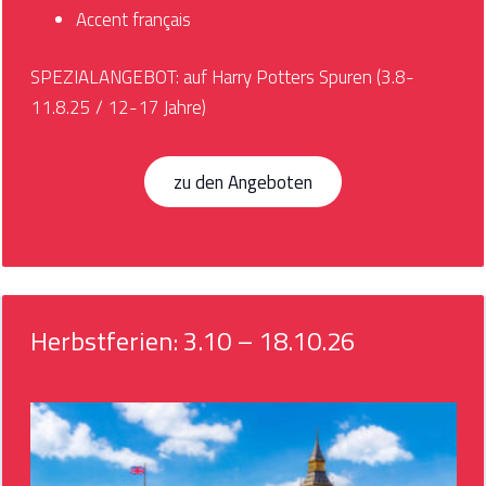
Accent français
SPEZIALANGEBOT: auf Harry Potters Spuren (3.8-
11.8.25 / 12-17 Jahre)
zu den Angeboten
Herbstferien: 3.10 – 18.10.26