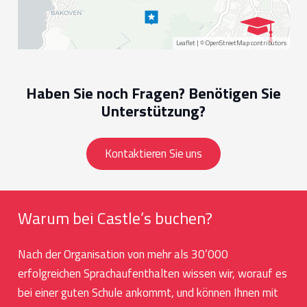
Leaflet
| ©
OpenStreetMap
contributors
Haben Sie noch Fragen? Benötigen Sie
Unterstützung?
Kontaktieren Sie uns
Warum bei Castle’s buchen?
Nach der Organisation von mehr als 30’000
erfolgreichen Sprachaufenthalten wissen wir, worauf es
bei einer guten Schule ankommt, und können Ihnen mit