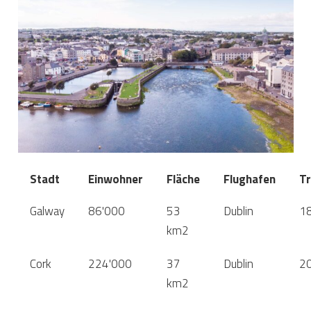
Stadt
Einwohner
Fläche
Flughafen
Tr
Galway
86'000
53
Dublin
18
km2
Cork
224'000
37
Dublin
20
km2