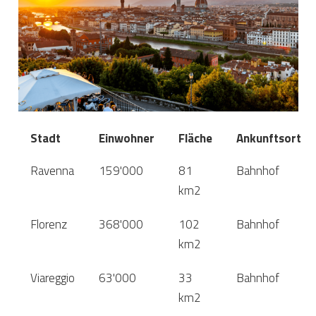
Stadt
Einwohner
Fläche
Ankunftsort
Ravenna
159'000
81
Bahnhof
km2
Florenz
368'000
102
Bahnhof
km2
Viareggio
63'000
33
Bahnhof
km2