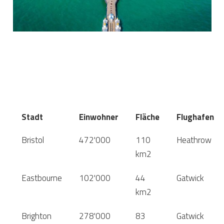
Stadt
Einwohner
Fläche
Flughafen
Bristol
472'000
110
Heathrow
km2
Eastbourne
102'000
44
Gatwick
km2
Brighton
278'000
83
Gatwick