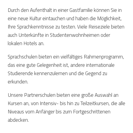
Durch
den
Aufenthalt
in
einer
Gastfamilie
können
Sie
in
eine
neue
Kultur
eintauchen
und
haben
die
Möglichkeit,
Ihre
Sprachkenntnisse
zu
testen.
Viele
Reiseziele
bieten
auch
Unterkünfte
in
Studentenwohnheimen
oder
lokalen
Hotels
an.
Sprachschulen
bieten
ein
vielfältiges
Rahmenprogramm,
das
eine
gute
Gelegenheit
ist,
andere
internationale
Studierende
kennenzulernen
und
die
Gegend
zu
erkunden.
Unsere
Partnerschulen
bieten
eine
große
Auswahl
an
Kursen
an,
von
Intensiv-
bis
hin
zu
Teilzeitkursen,
die
alle
Niveaus
vom
Anfänger
bis
zum
Fortgeschrittenen
abdecken.