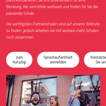
Dann kontaktieren Sie uns unverbindlich für eine
Beratung. Wir vermitteln weltweit und finden für Sie die
passende Schule.
Die wichtigsten Partnerschulen sind auf unserer Website
zu finden, jedoch arbeiten wir mit weitaus mehr Schulen
noch zusammen.
zum
Sprachaufenthalt
Kontakti
Katalog
anmelden
Sie un