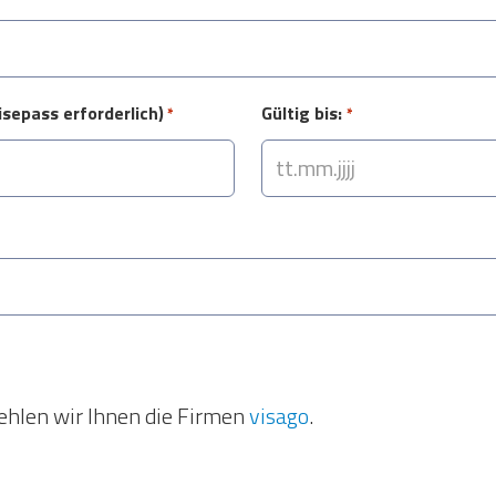
MM
Punkt
JJJJ
isepass erforderlich)
Gültig bis:
*
*
TT
Punkt
MM
Punkt
JJJJ
fehlen wir Ihnen die Firmen
visago
.