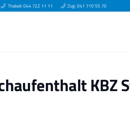
Thalwil: 044 722 11 11
Zug: 041 710 55 70
haufenthalt KBZ St