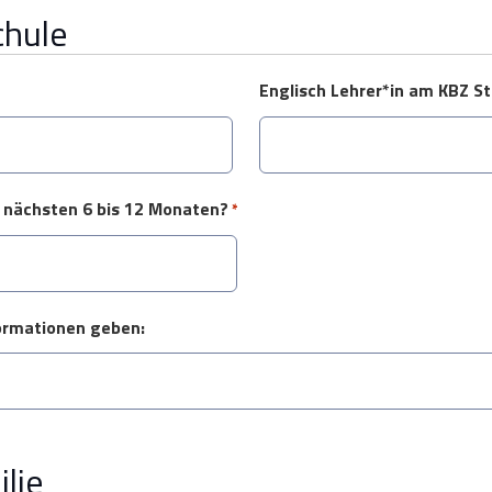
chule
Englisch Lehrer*in am KBZ St
en nächsten 6 bis 12 Monaten?
*
formationen geben:
lie