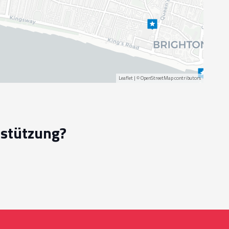
Leaflet
| ©
OpenStreetMap
contributors
rstützung?