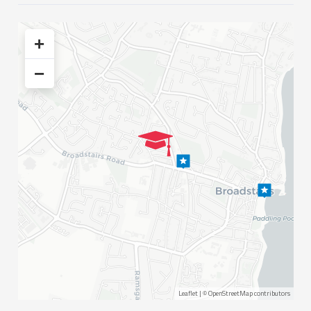
+
−
Leaflet
| ©
OpenStreetMap
contributors