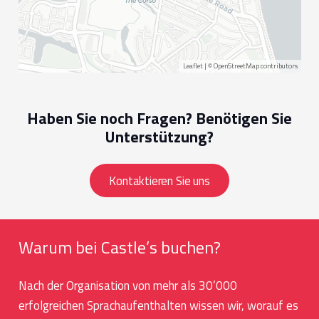
Leaflet
| ©
OpenStreetMap
contributors
Haben Sie noch Fragen? Benötigen Sie
Unterstützung?
Kontaktieren Sie uns
Warum bei Castle’s buchen?
Nach der Organisation von mehr als 30’000
erfolgreichen Sprachaufenthalten wissen wir, worauf es