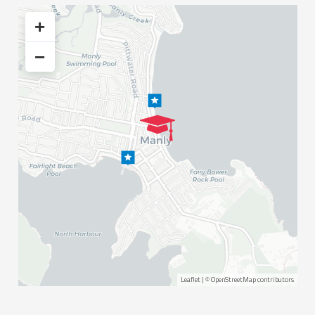
+
−
Leaflet
| ©
OpenStreetMap
contributors