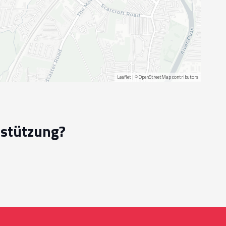
Leaflet
| ©
OpenStreetMap
contributors
rstützung?