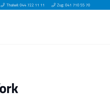
Thalwil: 044 722 11 11
Zug: 041 710 55 70
ork