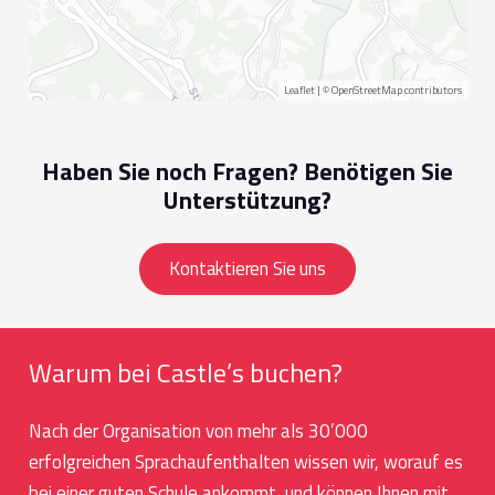
Leaflet
| ©
OpenStreetMap
contributors
Haben Sie noch Fragen? Benötigen Sie
Unterstützung?
Kontaktieren Sie uns
Warum bei Castle’s buchen?
Nach der Organisation von mehr als 30’000
erfolgreichen Sprachaufenthalten wissen wir, worauf es
bei einer guten Schule ankommt, und können Ihnen mit