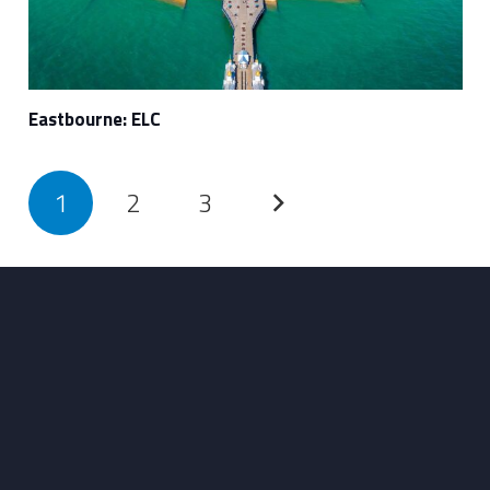
Eastbourne: ELC
1
2
3